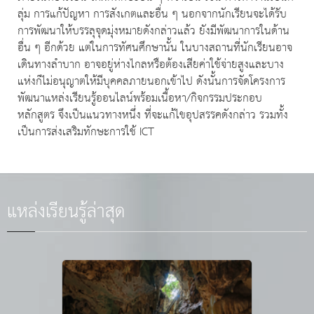
ลุ่ม การแก้ปัญหา การสังเกตและอื่น ๆ นอกจากนักเรียนจะได้รับ
การพัฒนาให้บรรลุจุดมุ่งหมายดังกล่าวแล้ว ยังมีพัฒนาการในด้าน
อื่น ๆ อีกด้วย แต่ในการทัศนศึกษานั้น ในบางสถานที่นักเรียนอาจ
เดินทางลำบาก อาจอยู่ห่างไกลหรือต้องเสียค่าใช้จ่ายสูงและบาง
แห่งก็ไม่อนุญาตให้มีบุคคลภายนอกเข้าไป ดังนั้นการจัดโครงการ
พัฒนาแหล่งเรียนรู้ออนไลน์พร้อมเนื้อหา/กิจกรรมประกอบ
หลักสูตร จึงเป็นแนวทางหนึ่ง ที่จะแก้ไขอุปสรรคดังกล่าว รวมทั้ง
เป็นการส่งเสริมทักษะการใช้ ICT
แหล่งเรียนรู้ล่าสุด